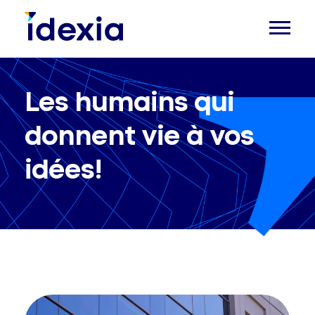
Les humains qui
donnent vie à vos
idées!