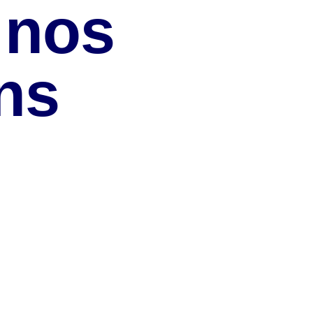
 nos
ns